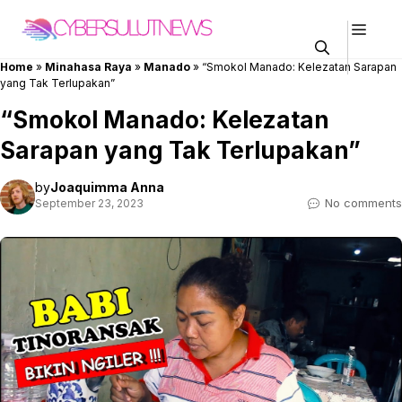
Skip
Men
to
content
Home
»
Minahasa Raya
»
Manado
»
“Smokol Manado: Kelezatan Sarapan
yang Tak Terlupakan”
“Smokol Manado: Kelezatan
Sarapan yang Tak Terlupakan”
by
Joaquimma Anna
No comments
September 23, 2023