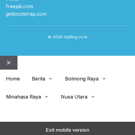
freepik.com
getbootstrap.com
© 2026 GpBlog.co.id
Close
Home
Berita
Bolmong Raya
Minahasa Raya
Nusa Utara
Get This Theme
Exit mobile version