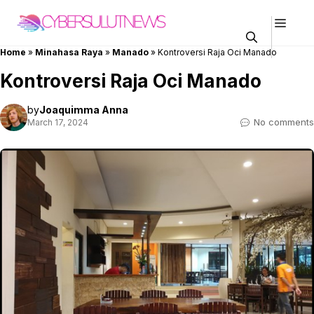
Skip
Men
to
content
Home
»
Minahasa Raya
»
Manado
»
Kontroversi Raja Oci Manado
Kontroversi Raja Oci Manado
by
Joaquimma Anna
No comments
March 17, 2024