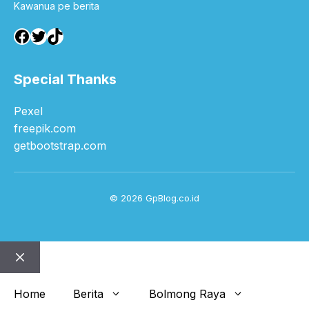
Kawanua pe berita
Facebook
Twitter
TikTok
Special Thanks
Pexel
freepik.com
getbootstrap.com
© 2026 GpBlog.co.id
Close
Home
Berita
Bolmong Raya