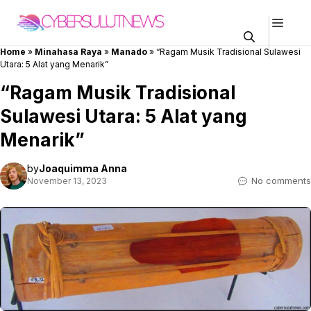
Skip
Men
to
content
Home
»
Minahasa Raya
»
Manado
»
“Ragam Musik Tradisional Sulawesi
Utara: 5 Alat yang Menarik”
“Ragam Musik Tradisional
Sulawesi Utara: 5 Alat yang
Menarik”
by
Joaquimma Anna
No comments
November 13, 2023