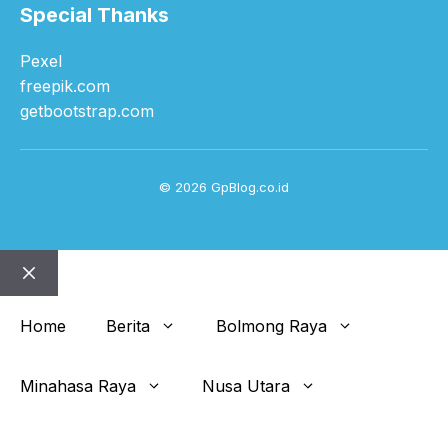
Special Thanks
Pexel
freepik.com
getbootstrap.com
© 2026 GpBlog.co.id
Close
Home
Berita
Bolmong Raya
Minahasa Raya
Nusa Utara
Get This Theme