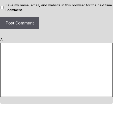
l
b
Save my name, email, and website in this browser for the next time
I comment.
s
i
t
e
Δ