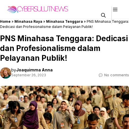
Skip
Men
to
content
Home
»
Minahasa Raya
»
Minahasa Tenggara
»
PNS Minahasa Tenggara:
Dedicasi dan Profesionalisme dalam Pelayanan Publik!
PNS Minahasa Tenggara: Dedicasi
dan Profesionalisme dalam
Pelayanan Publik!
by
Joaquimma Anna
No comments
September 26, 2023