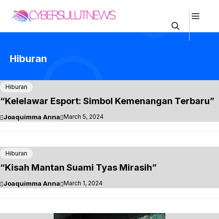
Skip
Men
to
content
Hiburan
Hiburan
“Kelelawar Esport: Simbol Kemenangan Terbaru”
Joaquimma Anna
March 5, 2024
Hiburan
“Kisah Mantan Suami Tyas Mirasih”
Joaquimma Anna
March 1, 2024