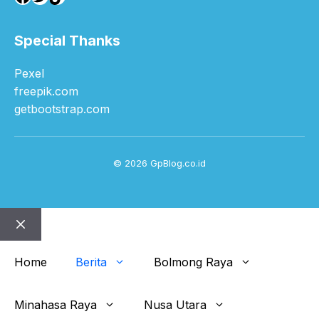
Special Thanks
Pexel
freepik.com
getbootstrap.com
© 2026 GpBlog.co.id
Close
Home
Berita
Bolmong Raya
Minahasa Raya
Nusa Utara