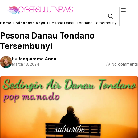
Skip
Men
to
content
Home
»
Minahasa Raya
»
Pesona Danau Tondano Tersembunyi
Pesona Danau Tondano
Tersembunyi
by
Joaquimma Anna
No comments
March 18, 2024