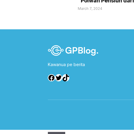
“Polwan Pensiun dar
March 7, 2024
Kawanua pe berita
Facebook
Twitter
TikTok