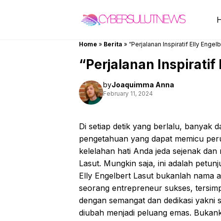
Skip
to
content
Home
»
Berita
»
“Perjalanan Inspiratif Elly Engel
“Perjalanan Inspiratif
by
Joaquimma Anna
February 11, 2024
Di setiap detik yang berlalu, banyak d
pengetahuan yang dapat memicu per
kelelahan hati Anda jeda sejenak dan 
Lasut. Mungkin saja, ini adalah petu
Elly Engelbert Lasut bukanlah nama as
seorang entrepreneur sukses, tersi
dengan semangat dan dedikasi yakni 
diubah menjadi peluang emas. Bukan