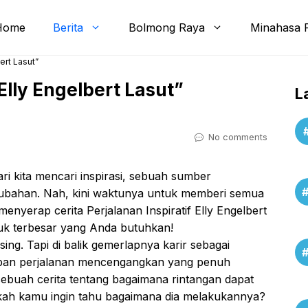
Home
Berita
Bolmong Raya
Minahasa 
bert Lasut”
 Elly Engelbert Lasut”
L
No comments
ari kita mencari inspirasi, sebuah sumber
ubahan. Nah, kini waktunya untuk memberi semua
menyerap cerita Perjalanan Inspiratif Elly Engelbert
njuk terbesar yang Anda butuhkan!
ing. Tapi di balik gemerlapnya karir sebagai
mpan perjalanan mencengangkan yang penuh
sebuah cerita tentang bagaimana rintangan dapat
kah kamu ingin tahu bagaimana dia melakukannya?