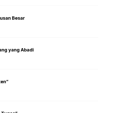
tusan Besar
ang yang Abadi
ten”