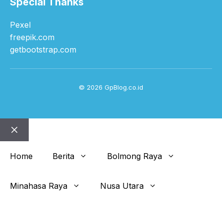
Special Thanks
Pexel
freepik.com
getbootstrap.com
© 2026 GpBlog.co.id
Close
Home
Berita
Bolmong Raya
Minahasa Raya
Nusa Utara
Get This Theme