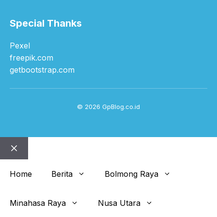
Special Thanks
Pexel
freepik.com
getbootstrap.com
© 2026 GpBlog.co.id
Close
Home
Berita
Bolmong Raya
Minahasa Raya
Nusa Utara