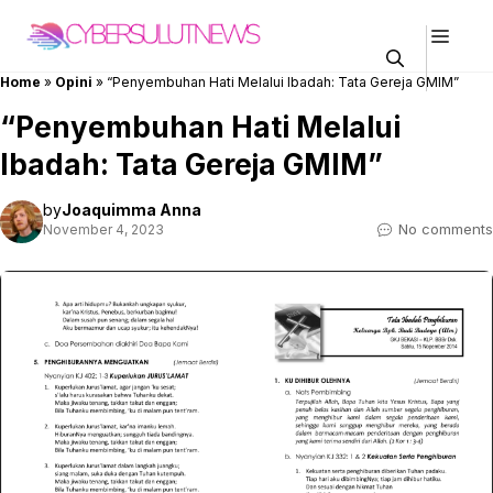
Skip
Men
to
content
Home
»
Opini
»
“Penyembuhan Hati Melalui Ibadah: Tata Gereja GMIM”
“Penyembuhan Hati Melalui
Ibadah: Tata Gereja GMIM”
by
Joaquimma Anna
No comments
November 4, 2023