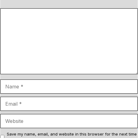
C
o
m
m
e
n
t
N
a
m
E
e
m
a
W
i
e
l
b
Save my name, email, and website in this browser for the next time