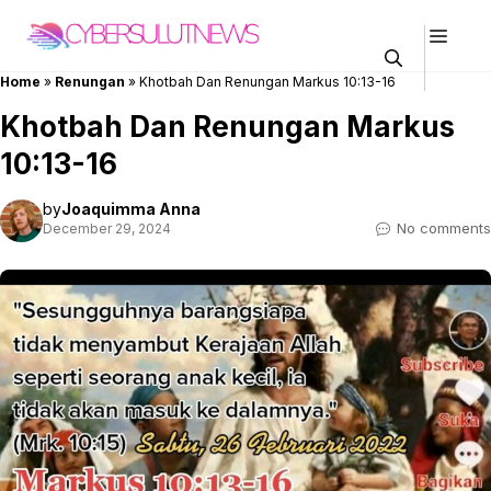
Skip
Men
to
content
Home
»
Renungan
»
Khotbah Dan Renungan Markus 10:13-16
Khotbah Dan Renungan Markus
10:13-16
by
Joaquimma Anna
No comments
December 29, 2024