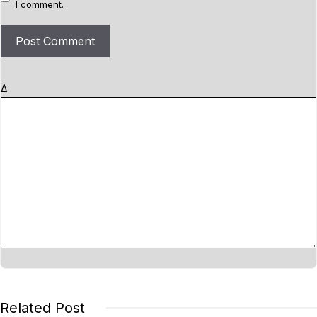
I comment.
s
i
t
e
Δ
Related Post