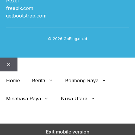
Pexel
freepik.com
getbootstrap.com
© 2026 GpBlog.co.id
Close
Home
Berita
Bolmong Raya
Minahasa Raya
Nusa Utara
Get This Theme
Exit mobile version