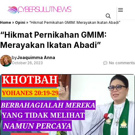
Skip
Men
to
content
Home
»
Opini
»
“Hikmat Pernikahan GMIM: Merayakan Ikatan Abadi”
“Hikmat Pernikahan GMIM:
Merayakan Ikatan Abadi”
by
Joaquimma Anna
No comments
October 26, 2023