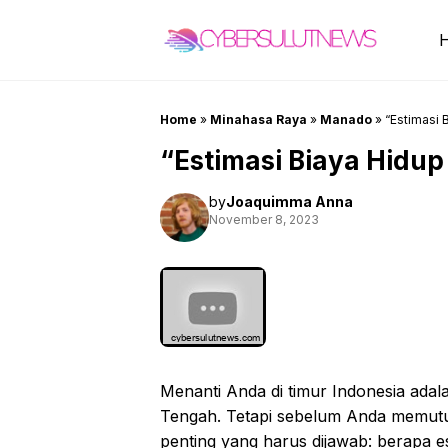
Skip
to
content
Home
»
Minahasa Raya
»
Manado
»
“Estimasi 
“Estimasi Biaya Hidup
by
Joaquimma Anna
November 8, 2023
Menanti Anda di timur Indonesia adal
Tengah. Tetapi sebelum Anda memutus
penting yang harus dijawab: berapa e