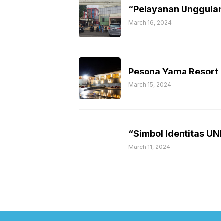
“Pelayanan Unggula
March 16, 2024
Pesona Yama Resort
March 15, 2024
“Simbol Identitas U
March 11, 2024