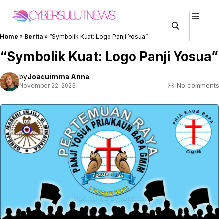
Skip
Men
to
content
Home
»
Berita
»
“Symbolik Kuat: Logo Panji Yosua”
“Symbolik Kuat: Logo Panji Yosua”
by
Joaquimma Anna
No comments
November 22, 2023