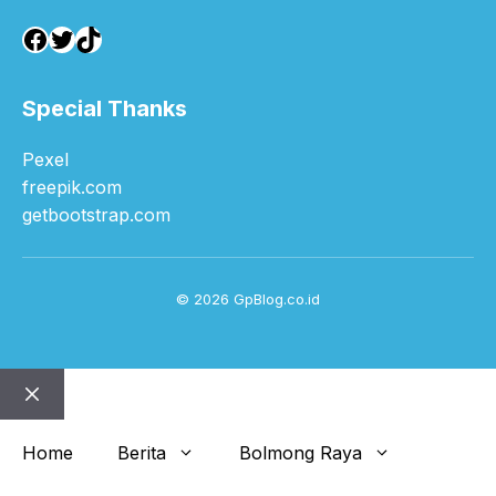
Facebook
Twitter
TikTok
Special Thanks
Pexel
freepik.com
getbootstrap.com
© 2026 GpBlog.co.id
Close
Home
Berita
Bolmong Raya