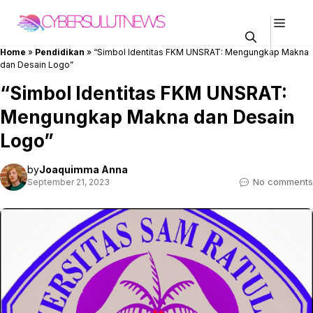
Skip
Men
to
content
Home
»
Pendidikan
»
“Simbol Identitas FKM UNSRAT: Mengungkap Makna
dan Desain Logo”
“Simbol Identitas FKM UNSRAT:
Mengungkap Makna dan Desain
Logo”
by
Joaquimma Anna
No comments
September 21, 2023