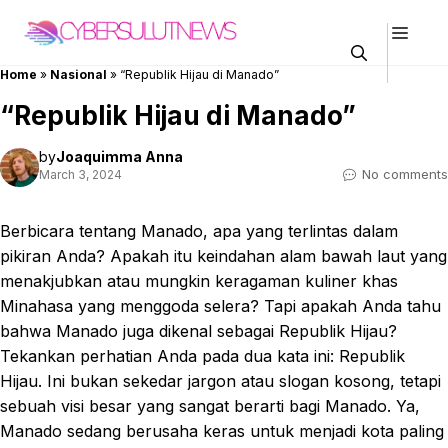
Skip
Men
to
content
Home
»
Nasional
»
“Republik Hijau di Manado”
“Republik Hijau di Manado”
by
Joaquimma Anna
No comments
March 3, 2024
Berbicara tentang Manado, apa yang terlintas dalam
pikiran Anda? Apakah itu keindahan alam bawah laut yang
menakjubkan atau mungkin keragaman kuliner khas
Minahasa yang menggoda selera? Tapi apakah Anda tahu
bahwa Manado juga dikenal sebagai Republik Hijau?
Tekankan perhatian Anda pada dua kata ini: Republik
Hijau. Ini bukan sekedar jargon atau slogan kosong, tetapi
sebuah visi besar yang sangat berarti bagi Manado. Ya,
Manado sedang berusaha keras untuk menjadi kota paling