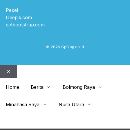
Pexel
freepik.com
getbootstrap.com
© 2026 GpBlog.co.id
Close
Home
Berita
Bolmong Raya
Minahasa Raya
Nusa Utara
Get This Theme