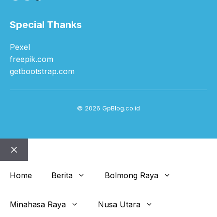
Special Thanks
Pexel
freepik.com
getbootstrap.com
© 2026 GpBlog.co.id
Close
Home
Berita
Bolmong Raya
Minahasa Raya
Nusa Utara