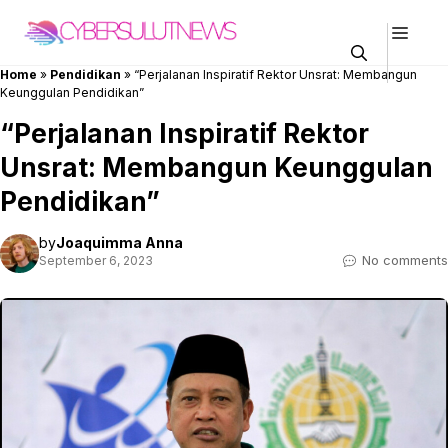
Skip
Men
to
content
Home
»
Pendidikan
»
“Perjalanan Inspiratif Rektor Unsrat: Membangun
Keunggulan Pendidikan”
“Perjalanan Inspiratif Rektor
Unsrat: Membangun Keunggulan
Pendidikan”
by
Joaquimma Anna
No comments
September 6, 2023