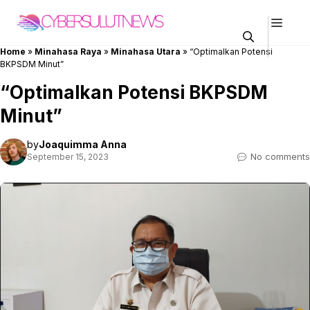
Skip
Men
to
content
Home
»
Minahasa Raya
»
Minahasa Utara
»
“Optimalkan Potensi
BKPSDM Minut”
“Optimalkan Potensi BKPSDM
Minut”
by
Joaquimma Anna
No comments
September 15, 2023