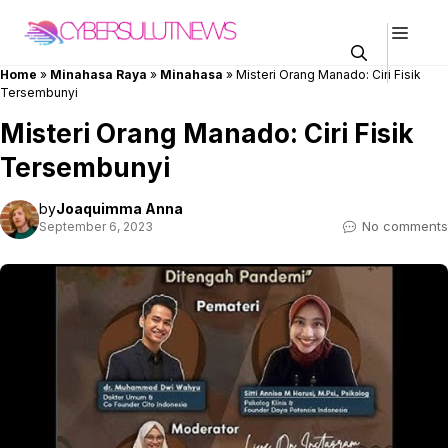
Skip
Men
to
content
Home
»
Minahasa Raya
»
Minahasa
»
Misteri Orang Manado: Ciri Fisik
Tersembunyi
Misteri Orang Manado: Ciri Fisik
Tersembunyi
by
Joaquimma Anna
No comments
September 6, 2023