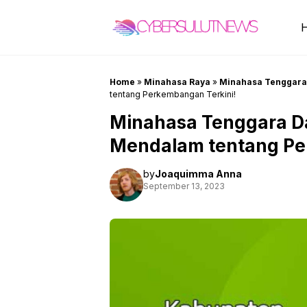
Skip
to
content
Home
»
Minahasa Raya
»
Minahasa Tenggara
tentang Perkembangan Terkini!
Minahasa Tenggara Da
Mendalam tentang Pe
by
Joaquimma Anna
September 13, 2023