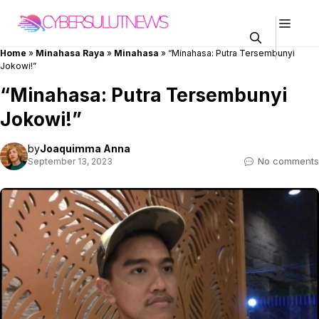
Skip
Men
to
content
Home
»
Minahasa Raya
»
Minahasa
»
“Minahasa: Putra Tersembunyi
Jokowi!”
“Minahasa: Putra Tersembunyi
Jokowi!”
by
Joaquimma Anna
No comments
September 13, 2023