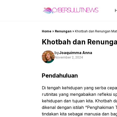
Skip
to
content
Home
»
Renungan
»
Khotbah dan Renungan Mat
Khotbah dan Renunga
by
Joaquimma Anna
November 2, 2024
Pendahuluan
Di tengah kehidupan yang serba cepat 
rutinitas yang mengabaikan refleksi 
kehidupan dan tujuan kita. Khotbah d
dikenal dengan istilah “Penghakiman 
tindakan kita sebagai manusia dan b