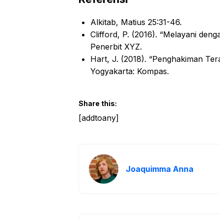
Alkitab, Matius 25:31-46.
Clifford, P. (2016). “Melayani deng
Penerbit XYZ.
Hart, J. (2018). “Penghakiman Te
Yogyakarta: Kompas.
Share this:
[addtoany]
Joaquimma Anna