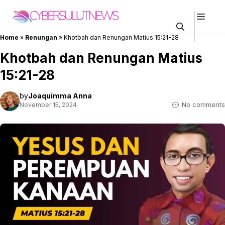
Skip
Men
to
content
Home
»
Renungan
»
Khotbah dan Renungan Matius 15:21-28
Khotbah dan Renungan Matius
15:21-28
by
Joaquimma Anna
No comments
November 15, 2024