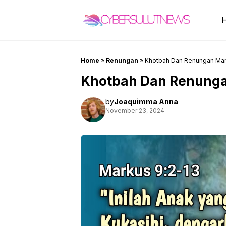
Skip
to
content
Home
»
Renungan
»
Khotbah Dan Renungan Mar
Khotbah Dan Renunga
by
Joaquimma Anna
November 23, 2024