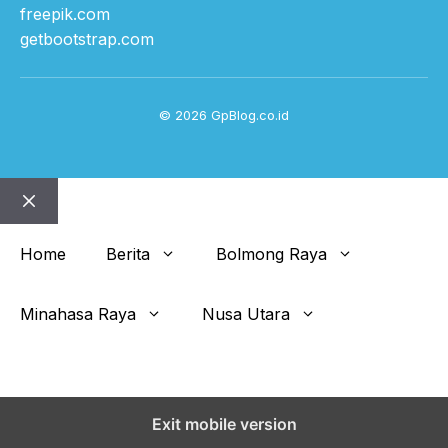
freepik.com
getbootstrap.com
© 2026 GpBlog.co.id
Close
Home
Berita
Bolmong Raya
Minahasa Raya
Nusa Utara
Get This Theme
Exit mobile version