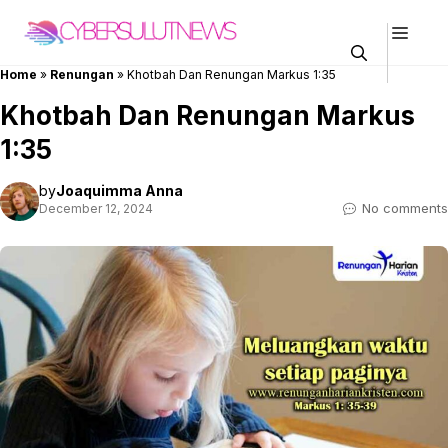
Skip
Men
to
content
Home
»
Renungan
»
Khotbah Dan Renungan Markus 1:35
Khotbah Dan Renungan Markus
1:35
by
Joaquimma Anna
No comments
December 12, 2024