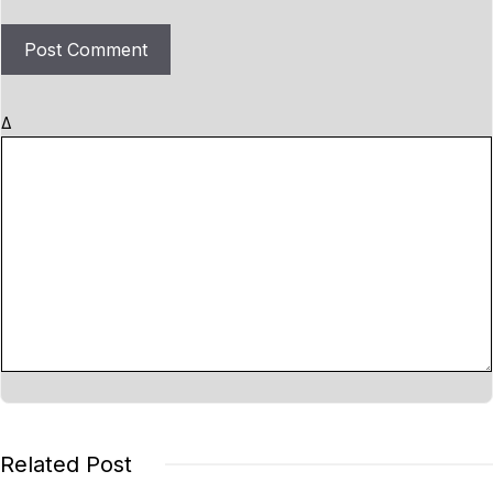
i
t
e
Δ
Related Post