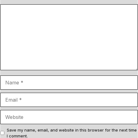
C
o
m
m
e
n
t
N
a
m
E
e
m
a
W
i
e
l
b
Save my name, email, and website in this browser for the next time
I comment.
s