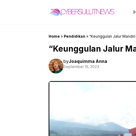
Skip
to
content
Home
»
Pendidikan
»
“Keunggulan Jalur Mandiri
“Keunggulan Jalur Ma
by
Joaquimma Anna
September 15, 2023