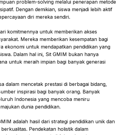
emampuan problem-solving melalui penerapan metode
sipatif. Dengan demikian, siswa menjadi lebih aktif
ercayaan diri mereka sendiri.
t dari komitmennya untuk memberikan akses
syarakat. Mereka memberikan kesempatan bagi
a ekonomi untuk mendapatkan pendidikan yang
iswa. Dalam hal ini, Sit GMIM bukan hanya
rana untuk meraih impian bagi banyak generasi
a dalam mencetak prestasi di berbagai bidang,
sumber inspirasi bagi banyak orang. Banyak
 seluruh Indonesia yang mencoba meniru
majukan dunia pendidikan.
M adalah hasil dari strategi pendidikan unik dan
 berkualitas. Pendekatan holistik dalam