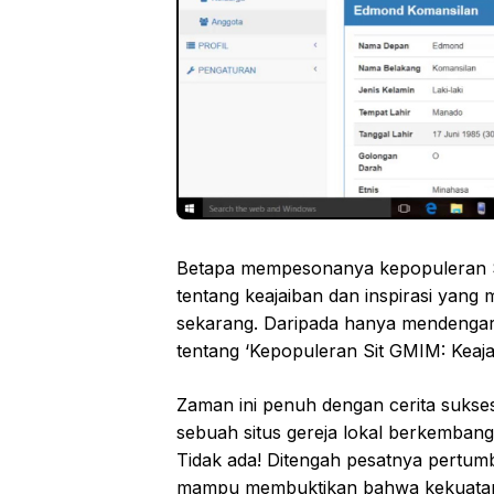
Betapa mempesonanya kepopuleran S
tentang keajaiban dan inspirasi yan
sekarang. Daripada hanya mendengar k
tentang ‘Kepopuleran Sit GMIM: Keajai
Zaman ini penuh dengan cerita sukses,
sebuah situs gereja lokal berkembang m
Tidak ada! Ditengah pesatnya pertumb
mampu membuktikan bahwa kekuatan 