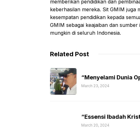
memberikan pendidikan dan pembinaan
keberhasilan mereka. Sit GMIM juga 
kesempatan pendidikan kepada semua 
GMIM sebagai keajaiban dan sumber in
mungkin di seluruh Indonesia.
Related Post
“Menyelami Dunia Op
March 23, 2024
“Essensi Ibadah Kris
March 20, 2024