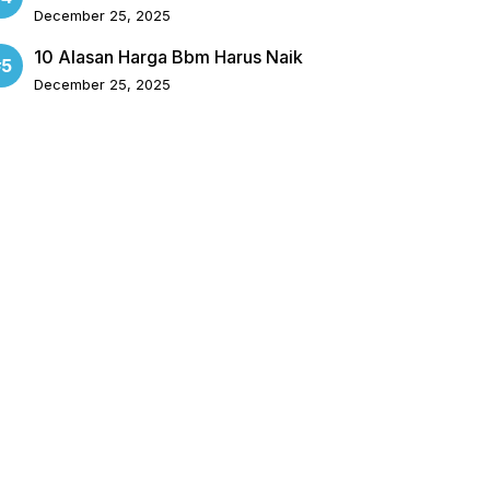
December 25, 2025
10 Alasan Harga Bbm Harus Naik
December 25, 2025