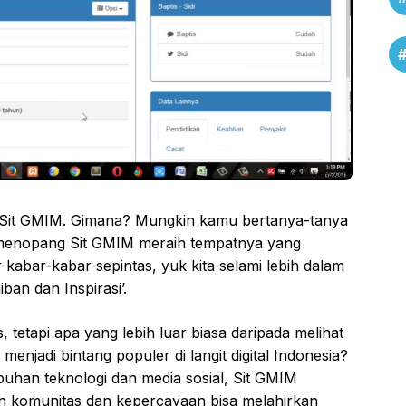
it GMIM. Gimana? Mungkin kamu bertanya-tanya
g menopang Sit GMIM meraih tempatnya yang
abar-kabar sepintas, yuk kita selami lebih dalam
ban dan Inspirasi’.
 tetapi apa yang lebih luar biasa daripada melihat
enjadi bintang populer di langit digital Indonesia?
uhan teknologi dan media sosial, Sit GMIM
komunitas dan kepercayaan bisa melahirkan