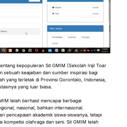
ntang kepopuleran Sit GMIM (Sekolah Injil Toar
sebuah keajaiban dan sumber inspirasi bagi
h yang terletak di Provinsi Gorontalo, Indonesia,
tasinya yang luar biasa.
MIM telah berhasil mencapai berbagai
gional, nasional, bahkan internasional.
dari pencapaian akademik siswa-siswanya, tetapi
gai kompetisi olahraga dan seni. Sit GMIM telah