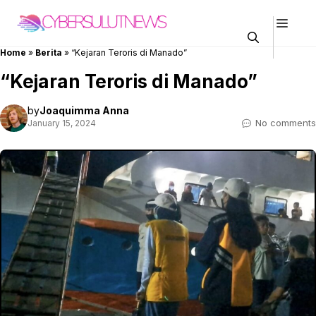
Skip
Men
to
content
Home
»
Berita
»
“Kejaran Teroris di Manado”
“Kejaran Teroris di Manado”
by
Joaquimma Anna
No comments
January 15, 2024