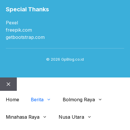
Special Thanks
Pexel
freepik.com
getbootstrap.com
© 2026 GpBlog.co.id
Close
Home
Berita
Bolmong Raya
Minahasa Raya
Nusa Utara