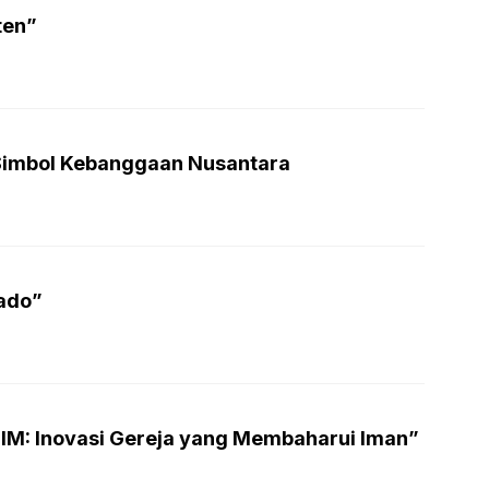
ten”
Simbol Kebanggaan Nusantara
ado”
M: Inovasi Gereja yang Membaharui Iman”