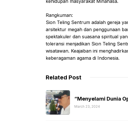
kehidupan masyarakat Minahasa.
Rangkuman:
Sion Teling Sentrum adalah gereja ya
arsitektur megah dan penggunaan ba
spektakuler dan suasana spiritual y
toleransi menjadikan Sion Teling Se
wisatawan. Keajaiban ini menghadirk
keberagaman agama di Indonesia.
Related Post
“Menyelami Dunia Op
March 23, 2024