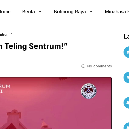
Home
Berita
Bolmong Raya
Minahasa 
ntrum!”
L
n Teling Sentrum!”
No comments