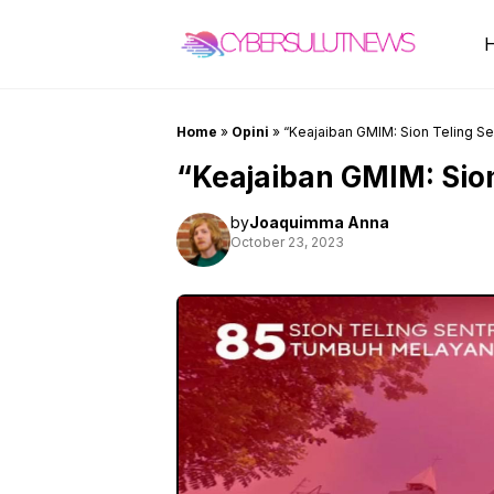
Skip
to
content
Home
»
Opini
»
“Keajaiban GMIM: Sion Teling Se
“Keajaiban GMIM: Sio
by
Joaquimma Anna
October 23, 2023