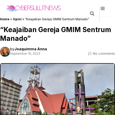
Skip
Men
to
content
Home
»
Opini
»
“Keajaiban Gereja GMIM Sentrum Manado”
“Keajaiban Gereja GMIM Sentrum
Manado”
by
Joaquimma Anna
No comments
September 15, 2023