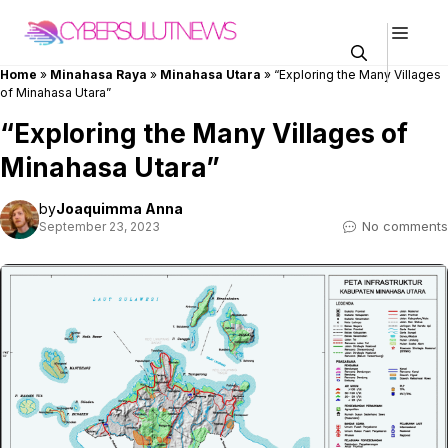
Skip
Men
to
content
Home
»
Minahasa Raya
»
Minahasa Utara
»
“Exploring the Many Villages
of Minahasa Utara”
“Exploring the Many Villages of
Minahasa Utara”
by
Joaquimma Anna
No comments
September 23, 2023