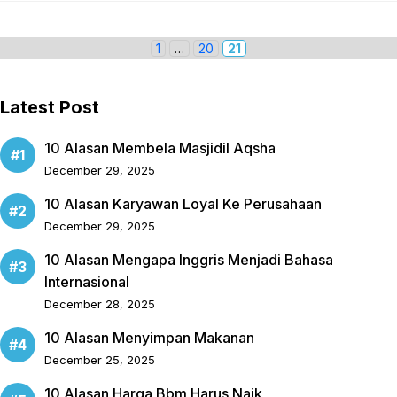
P
1
…
P
20
P
21
a
a
a
g
g
g
Latest Post
e
e
e
10 Alasan Membela Masjidil Aqsha
December 29, 2025
10 Alasan Karyawan Loyal Ke Perusahaan
December 29, 2025
10 Alasan Mengapa Inggris Menjadi Bahasa
Internasional
December 28, 2025
10 Alasan Menyimpan Makanan
December 25, 2025
10 Alasan Harga Bbm Harus Naik