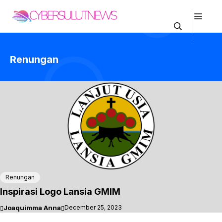
Skip
Men
to
content
Renungan
Renungan
Inspirasi Logo Lansia GMIM
Joaquimma Anna
December 25, 2023