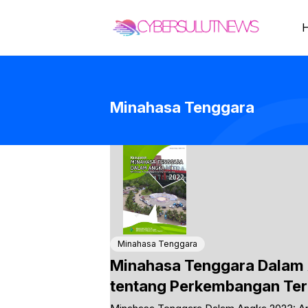
Skip
to
content
Minahasa Tenggara
Minahasa Tenggara
Minahasa Tenggara Dalam 
tentang Perkembangan Terk