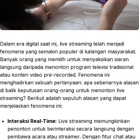
Dalam era digital saat ini, live streaming telah menjadi
fenomena yang semakin populer di kalangan masyarakat.
Banyak orang yang memilih untuk menyaksikan siaran
langsung daripada menonton program televisi tradisional
atau konten video pre-recorded. Fenomena ini
menghadirkan sebuah pertanyaan: apa sebenarnya alasan
di balik keputusan orang-orang untuk menonton live
streaming? Berikut adalah sepuluh alasan yang dapat
menjelaskan fenomena ini:
Interaksi Real-Time:
Live streaming memungkinkan
penonton untuk berinteraksi secara langsung dengan
pembawa acara atau streamer. Dengan fitur chat atau