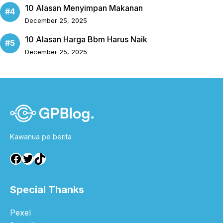
10 Alasan Menyimpan Makanan
December 25, 2025
10 Alasan Harga Bbm Harus Naik
December 25, 2025
Kawanua pe berita
Facebook
Twitter
TikTok
Special Thanks
Pexel