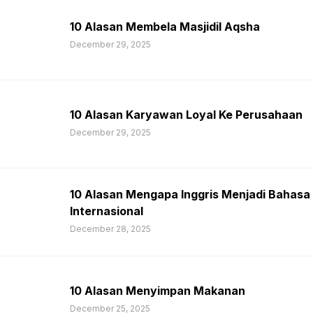
10 Alasan Membela Masjidil Aqsha
December 29, 2025
10 Alasan Karyawan Loyal Ke Perusahaan
December 29, 2025
10 Alasan Mengapa Inggris Menjadi Bahasa
Internasional
December 28, 2025
10 Alasan Menyimpan Makanan
December 25, 2025