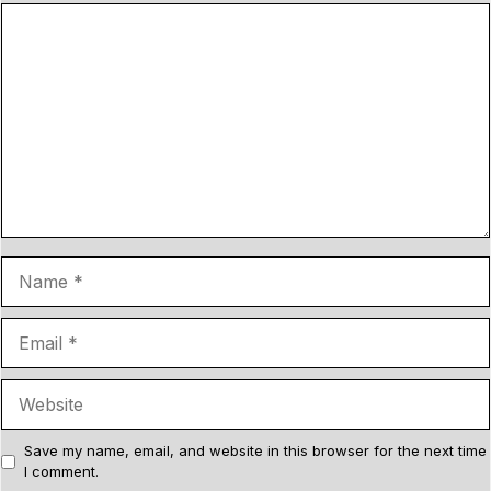
C
o
m
m
e
n
t
N
a
m
E
e
m
a
W
i
e
l
b
Save my name, email, and website in this browser for the next time
I comment.
s