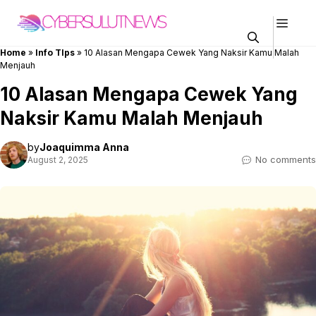
Skip
Men
to
content
Home
»
Info TIps
»
10 Alasan Mengapa Cewek Yang Naksir Kamu Malah
Menjauh
10 Alasan Mengapa Cewek Yang
Naksir Kamu Malah Menjauh
by
Joaquimma Anna
No comments
August 2, 2025