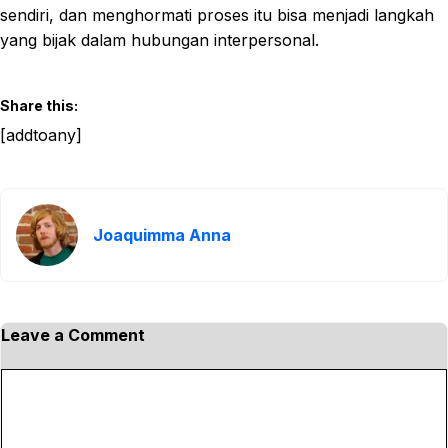
sendiri, dan menghormati proses itu bisa menjadi langkah
yang bijak dalam hubungan interpersonal.
Share this:
[addtoany]
Joaquimma Anna
Leave a Comment
C
o
m