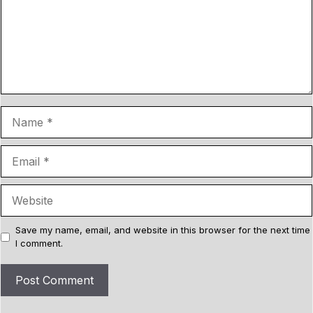
m
e
n
t
N
a
m
E
e
m
a
W
i
e
l
b
Save my name, email, and website in this browser for the next time
I comment.
s
i
t
e