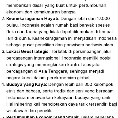
memberikan dasar yang kuat untuk pertumbuhan
ekonomi dan kemakmuran bangsa.
Keanekaragaman Hayati
: Dengan lebih dari 17.000
pulau, Indonesia adalah rumah bagi banyak spesies
flora dan fauna yang tidak dapat ditemukan di tempat
lain di dunia. Keanekaragaman ini menjadikan Indonesia
sebagai pusat penelitian dan pariwisata berbasis alam.
Lokasi Geostrategis
: Terletak di persimpangan jalur
perdagangan internasional, Indonesia memiliki posisi
strategis yang memungkinkan kontrol atas jalur
perdagangan di Asia Tenggara, sehingga menjadi
negara kunci dalam perekonomian global.
Budaya yang Kaya
: Dengan lebih dari 300 kelompok
etnis dan bahasa, serta tradisi dan seni yang beragam,
Indonesia menawarkan kekayaan budaya yang unik.
Hal ini sering kali menciptakan daya tarik tersendiri bagi
wisatawan dan peneliti.
Pertumbuhan Ekonomi yang Stabil
: Dalam beberapa