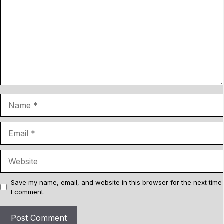
m
m
e
n
t
N
a
m
E
e
m
a
W
i
e
l
b
Save my name, email, and website in this browser for the next time
I comment.
s
i
t