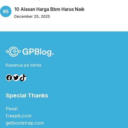
10 Alasan Harga Bbm Harus Naik
December 25, 2025
Kawanua pe berita
Facebook
Twitter
TikTok
Special Thanks
Pexel
freepik.com
getbootstrap.com