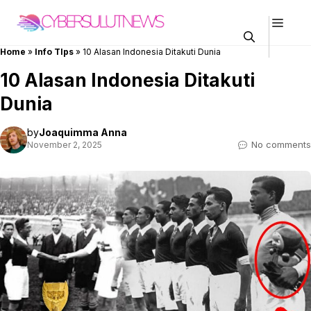
Skip
Men
to
content
Home
»
Info TIps
»
10 Alasan Indonesia Ditakuti Dunia
10 Alasan Indonesia Ditakuti
Dunia
by
Joaquimma Anna
No comments
November 2, 2025