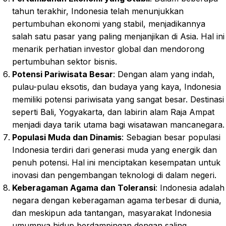
tahun terakhir, Indonesia telah menunjukkan
pertumbuhan ekonomi yang stabil, menjadikannya
salah satu pasar yang paling menjanjikan di Asia. Hal ini
menarik perhatian investor global dan mendorong
pertumbuhan sektor bisnis.
Potensi Pariwisata Besar
: Dengan alam yang indah,
pulau-pulau eksotis, dan budaya yang kaya, Indonesia
memiliki potensi pariwisata yang sangat besar. Destinasi
seperti Bali, Yogyakarta, dan labirin alam Raja Ampat
menjadi daya tarik utama bagi wisatawan mancanegara.
Populasi Muda dan Dinamis
: Sebagian besar populasi
Indonesia terdiri dari generasi muda yang energik dan
penuh potensi. Hal ini menciptakan kesempatan untuk
inovasi dan pengembangan teknologi di dalam negeri.
Keberagaman Agama dan Toleransi
: Indonesia adalah
negara dengan keberagaman agama terbesar di dunia,
dan meskipun ada tantangan, masyarakat Indonesia
umumnya hidup berdampingan dengan saling