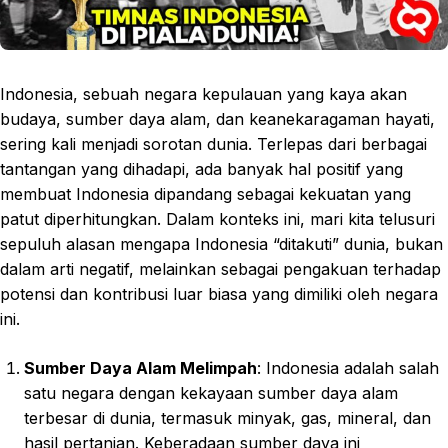
Indonesia, sebuah negara kepulauan yang kaya akan
budaya, sumber daya alam, dan keanekaragaman hayati,
sering kali menjadi sorotan dunia. Terlepas dari berbagai
tantangan yang dihadapi, ada banyak hal positif yang
membuat Indonesia dipandang sebagai kekuatan yang
patut diperhitungkan. Dalam konteks ini, mari kita telusuri
sepuluh alasan mengapa Indonesia “ditakuti” dunia, bukan
dalam arti negatif, melainkan sebagai pengakuan terhadap
potensi dan kontribusi luar biasa yang dimiliki oleh negara
ini.
Sumber Daya Alam Melimpah
: Indonesia adalah salah
satu negara dengan kekayaan sumber daya alam
terbesar di dunia, termasuk minyak, gas, mineral, dan
hasil pertanian. Keberadaan sumber daya ini