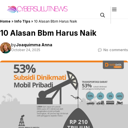
Skip
Men
to
content
Home
»
Info TIps
»
10 Alasan Bbm Harus Naik
10 Alasan Bbm Harus Naik
by
Joaquimma Anna
No comments
October 24, 2025