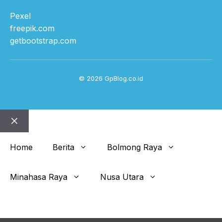
Pexel
freepik.com
getbootstrap.com
© 2026 GpBlog.co.id
Close
Home
Berita
Bolmong Raya
Minahasa Raya
Nusa Utara
Get This Theme