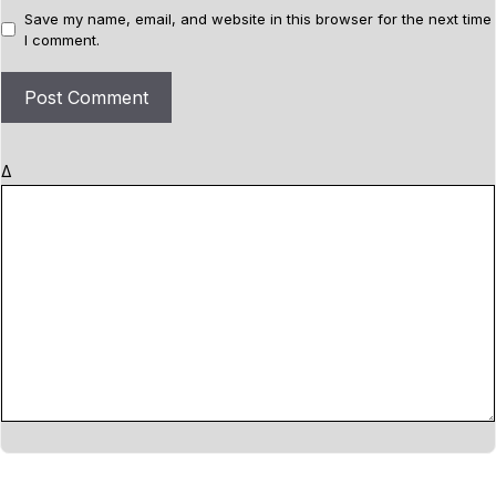
l
b
Save my name, email, and website in this browser for the next time
I comment.
s
i
t
e
Δ