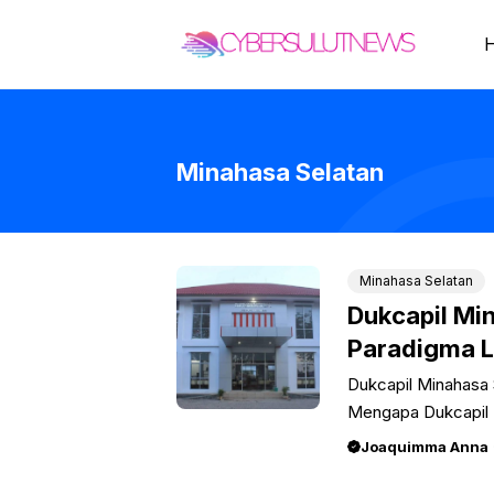
Skip
to
content
Minahasa Selatan
Minahasa Selatan
Dukcapil Mi
Paradigma 
Dukcapil Minahasa
Mengapa Dukcapil 
Joaquimma Anna