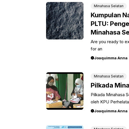
Minahasa Selatan
Kumpulan N
PLTU: Penge
Minahasa Se
Are you ready to e
for an
Joaquimma Anna
Minahasa Selatan
Pilkada Min
Pilkada Minahasa S
oleh KPU Perhelata
Joaquimma Anna