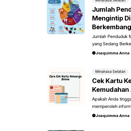
Minahasa Selatan
Jumlah Pend
Mengintip D
Berkembang
Jumlah Penduduk Mi
yang Sedang Berk
Joaquimma Anna
Minahasa Selatan
Cek Kartu Ke
Kemudahan A
Apakah Anda tingga
memperoleh informa
Joaquimma Anna