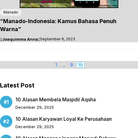
Manado
“Manado-Indonesia: Kamus Bahasa Penuh
Warna”
Joaquimma Anna
September 6, 2023
P
1
…
P
9
P
10
a
a
a
g
g
g
Latest Post
e
e
e
10 Alasan Membela Masjidil Aqsha
December 29, 2025
10 Alasan Karyawan Loyal Ke Perusahaan
December 29, 2025