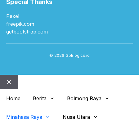
Special Thanks
Pexel
freepik.com
getbootstrap.com
© 2026 GpBlog.co.id
Close
Home
Berita
Bolmong Raya
Minahasa Raya
Nusa Utara
Get This Theme