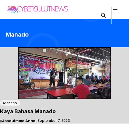
Skip
Men
to
content
Manado
Manado
Kaya Bahasa Manado
Joaquimma Anna
September 7, 2023