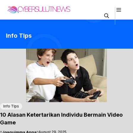
Skip
Men
to
content
Info TIps
Info TIps
10 Alasan Ketertarikan Individu Bermain Video
Game
Joaquimma Anna
August 29, 2025