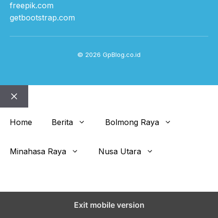
freepik.com
getbootstrap.com
© 2026 GpBlog.co.id
Close
Home
Berita
Bolmong Raya
Minahasa Raya
Nusa Utara
Get This Theme
Exit mobile version