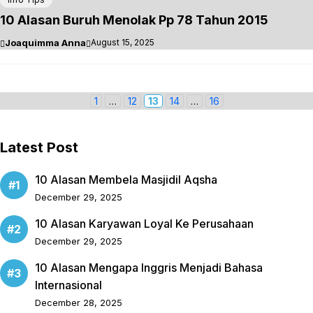
10 Alasan Buruh Menolak Pp 78 Tahun 2015
Joaquimma Anna
August 15, 2025
P
1
…
P
12
P
13
P
14
…
P
16
a
a
a
a
a
g
g
g
g
g
Latest Post
e
e
e
e
e
10 Alasan Membela Masjidil Aqsha
December 29, 2025
10 Alasan Karyawan Loyal Ke Perusahaan
December 29, 2025
10 Alasan Mengapa Inggris Menjadi Bahasa
Internasional
December 28, 2025